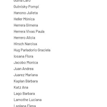
Guiña Caro
Gutnisky Pompi
Hanono Julieta
Heller Mónica
Herrera Gimena
Herrera Vivas Paula
Herrero Alicia
Hirsch Narcisa
Hug Parladorio Graciela
Iosana Flora
Jacobo Monica
Juan Andrea
Juarez Mariana
Kaplan Bárbara
Katz Ana
Lago Barbara
Lamothe Luciana
Laplana Elena