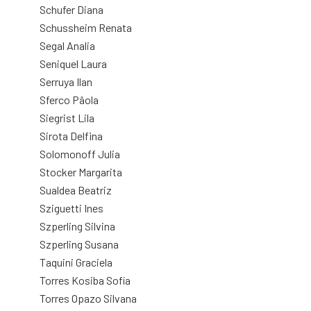
Schufer Diana
Schussheim Renata
Segal Analia
Seniquel Laura
Serruya Ilan
Sferco Pâola
Siegrist Lila
Sirota Delfina
Solomonoff Julia
Stocker Margarita
Sualdea Beatriz
Sziguetti Ines
Szperling Silvina
Szperling Susana
Taquini Graciela
Torres Kosiba Sofía
Torres Opazo Silvana