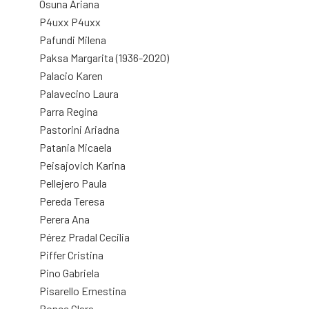
Osuna Ariana
P4uxx P4uxx
Pafundi Milena
Paksa Margarita (1936-2020)
Palacio Karen
Palavecino Laura
Parra Regina
Pastorini Ariadna
Patania Micaela
Peisajovich Karina
Pellejero Paula
Pereda Teresa
Perera Ana
Pérez Pradal Cecilia
Piffer Cristina
Pino Gabriela
Pisarello Ernestina
Ponce Clara