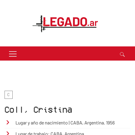
Buscar:
C
Coll, Cristina
Lugar y año de nacimiento | CABA, Argentina. 1956
Lugar de trabajo: CABA, Argentina