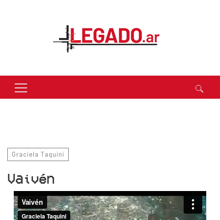
Buscar:
Graciela Taquini
Vaivén