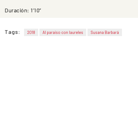
Duración: 1’10”
Tags:
2018
Al paraíso con laureles
Susana Barbará