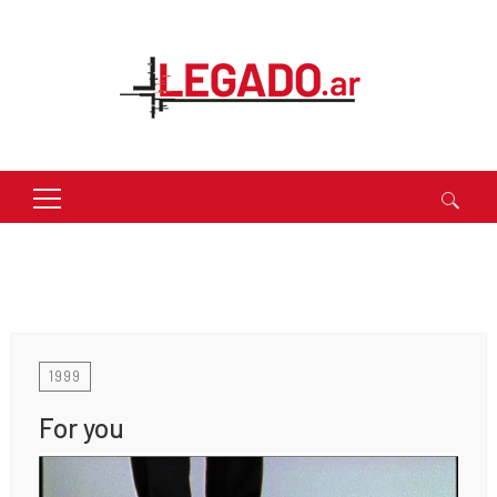
Buscar:
1999
For you