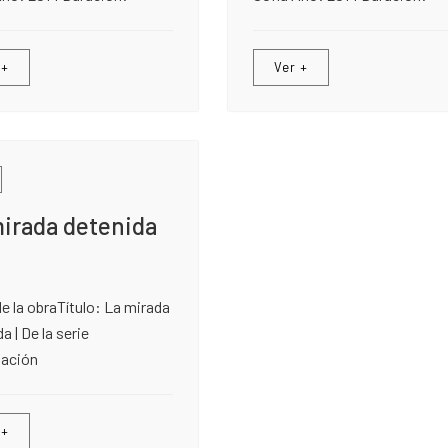
 +
Ver +
irada detenida
e la obraTítulo: La mirada
a | De la serie
ación
 +