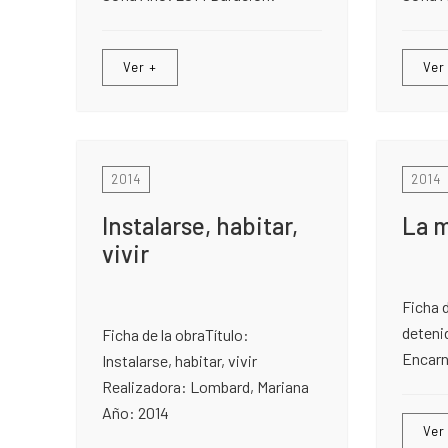
Ver +
Ver
2014
2014
Instalarse, habitar,
La m
vivir
Ficha d
detenid
Ficha de la obraTítulo:
Encarn
Instalarse, habitar, vivir
Realizadora: Lombard, Mariana
Año: 2014
Ver