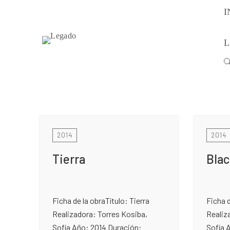
I
L
Buscar:
2014
2014
Tierra
Bla
Ficha de la obraTítulo: Tierra
Ficha d
Realizadora: Torres Kosiba,
Realiz
Sofía Año: 2014 Duración:
Sofía 