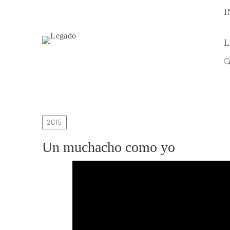
I
L
Buscar:
2015
Un muchacho como yo